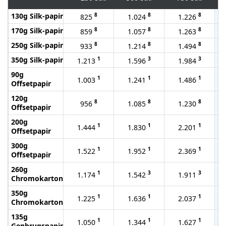
130g Silk-papir
8
8
8
825
1.024
1.226
170g Silk-papir
8
8
8
859
1.057
1.263
250g Silk-papir
8
8
8
933
1.214
1.494
350g Silk-papir
1
3
3
1.213
1.596
1.984
90g
1
1
1
1.003
1.241
1.486
Offsetpapir
120g
8
8
8
956
1.085
1.230
Offsetpapir
200g
1
1
1
1.444
1.830
2.201
Offsetpapir
300g
1
1
1
1.522
1.952
2.369
Offsetpapir
260g
1
3
3
1.174
1.542
1.911
Chromokarton
350g
1
1
1
1.225
1.636
2.037
Chromokarton
135g
1
1
1
1.050
1.344
1.627
Genbrugspapir