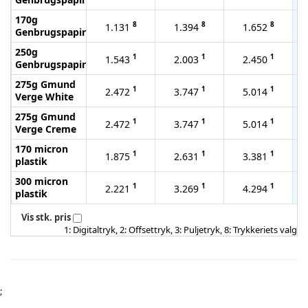
170g
8
8
8
1.131
1.394
1.652
Genbrugspapir
250g
1
1
1
1.543
2.003
2.450
Genbrugspapir
275g Gmund
1
1
1
2.472
3.747
5.014
Verge White
275g Gmund
1
1
1
2.472
3.747
5.014
Verge Creme
170 micron
1
1
1
1.875
2.631
3.381
plastik
300 micron
1
1
1
2.221
3.269
4.294
plastik
Vis stk. pris
1: Digitaltryk, 2: Offsettryk, 3: Puljetryk, 8: Trykkeriets valg
;