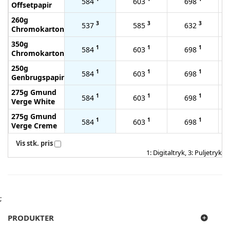
584
603
698
Offsetpapir
260g
3
3
3
537
585
632
Chromokarton
350g
1
1
1
584
603
698
Chromokarton
250g
1
1
1
584
603
698
Genbrugspapir
275g Gmund
1
1
1
584
603
698
Verge White
275g Gmund
1
1
1
584
603
698
Verge Creme
Vis stk. pris
1: Digitaltryk, 3: Puljetryk
;
PRODUKTER