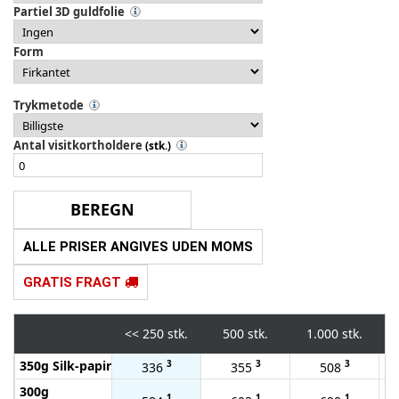
Partiel 3D guldfolie
Form
Trykmetode
Antal visitkortholdere
(stk.)
ALLE PRISER ANGIVES UDEN MOMS
GRATIS FRAGT
<<
250 stk.
500 stk.
1.000 stk.
350g Silk-papir
3
3
3
336
355
508
300g
1
1
1