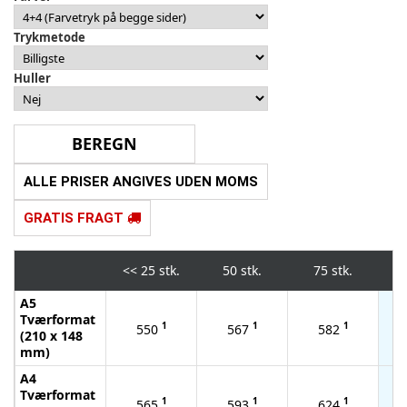
Trykmetode
Huller
ALLE PRISER ANGIVES UDEN MOMS
GRATIS FRAGT
<<
25 stk.
50 stk.
75 stk.
1
A5
Tværformat
1
1
1
550
567
582
(210 x 148
mm)
A4
Tværformat
1
1
1
565
593
624