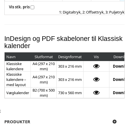
Vis stk. pris
1: Digitaltryk, 2: Offsettryk, 3: Puljetryk
InDesign og PDF skabeloner til Klassisk
kalender
Navn
Slutformat
Designformat
Vis
Downloa
Klassiske
A4 (297 x 210
303 x 216 mm
Downlo
kalendere
mm)
Klassiske
A4 (297 x 210
kalendere –
303 x 216 mm
Downlo
mm)
med layout
B2 (700 x 500
Vægkalender
730 x 560 mm
Downlo
mm)
;
PRODUKTER