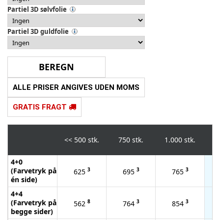
Partiel 3D sølvfolie
Partiel 3D guldfolie
ALLE PRISER ANGIVES UDEN MOMS
GRATIS FRAGT
<<
500 stk.
750 stk.
1.000 stk.
2.
4+0
(Farvetryk på
3
3
3
625
695
765
én side)
4+4
(Farvetryk på
8
3
3
562
764
854
begge sider)