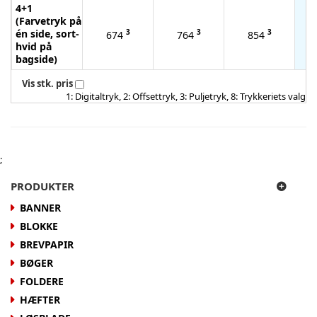
4+1
(Farvetryk på
én side, sort-
3
3
3
674
764
854
hvid på
bagside)
Vis stk. pris
1: Digitaltryk, 2: Offsettryk, 3: Puljetryk, 8: Trykkeriets valg
;
PRODUKTER
BANNER
BLOKKE
BREVPAPIR
BØGER
FOLDERE
HÆFTER