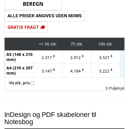
ALLE PRISER ANGIVES UDEN MOMS
GRATIS FRAGT
<<
50 stk.
75 stk.
100 stk.
2
A5 (148 x 210
3
3
3
2.317
2.912
3.527
mm)
A4 (210 x 297
3
3
3
3.147
4.184
5.222
mm)
Vis stk. pris
3: Puljetryk
InDesign og PDF skabeloner til
Notesbog