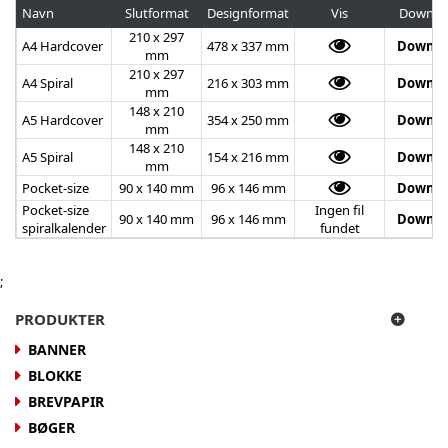
Navn
Slutformat
Designformat
Vis
Downlo
210 x 297
A4 Hardcover
478 x 337 mm
Downlo
mm
210 x 297
A4 Spiral
216 x 303 mm
Downlo
mm
148 x 210
A5 Hardcover
354 x 250 mm
Downlo
mm
148 x 210
A5 Spiral
154 x 216 mm
Downlo
mm
Pocket-size
90 x 140 mm
96 x 146 mm
Downlo
Pocket-size
Ingen fil
90 x 140 mm
96 x 146 mm
Downlo
spiralkalender
fundet
;
PRODUKTER
BANNER
BLOKKE
BREVPAPIR
BØGER